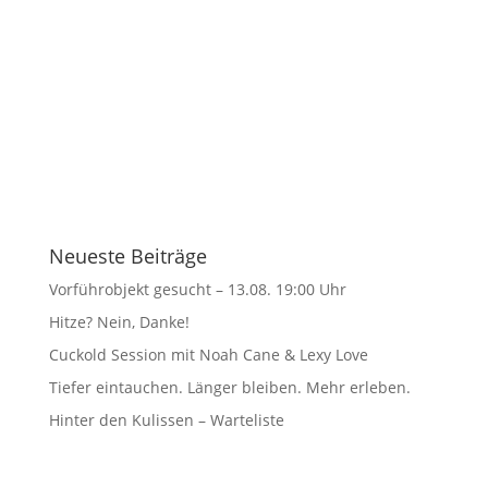
Lexi_Love_OF@web.de
←
Tiefer eintauchen. Länger bleiben. Mehr erleben.
Hitze? Nein, Danke!
→
Neueste Beiträge
Vorführobjekt gesucht – 13.08. 19:00 Uhr
Hitze? Nein, Danke!
Cuckold Session mit Noah Cane & Lexy Love
Tiefer eintauchen. Länger bleiben. Mehr erleben.
Hinter den Kulissen – Warteliste