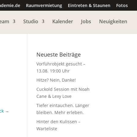
ademie.de
Raumvermietung
Eintreten & Staunen
Fotos
eam
Studio
Kalender
Jobs
Neuigkeiten
Neueste Beiträge
Vorführobjekt gesucht –
13.08. 19:00 Uhr
Hitze? Nein, Danke!
Cuckold Session mit Noah
Cane & Lexy Love
Tiefer eintauchen. Länger
ck
→
bleiben. Mehr erleben.
Hinter den Kulissen –
Warteliste